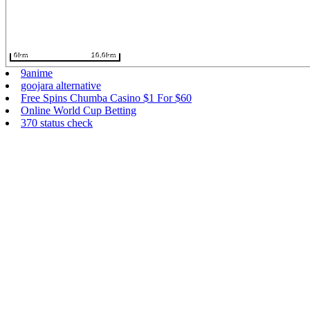
0km
10.0km
0km
10.0km
9anime
goojara alternative
Free Spins Chumba Casino $1 For $60
Online World Cup Betting
370 status check